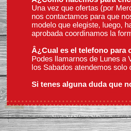
Una vez que ofertas (por Merc
nos contactamos para que nos 
modelo que elegiste, luego, h
aprobada coordinamos la form
Â¿Cual es el telefono para 
Podes llamarnos de Lunes a V
los Sabados atendemos solo c
Si tenes alguna duda que no
© 2019 - Tel.: (011) 3965-1930 de 11 a 14 hs y de 18 a 20 hs - WP: (011)