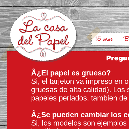
Â¿El papel es grueso?
Si, el tarjeton va impreso en 
gruesas de alta calidad). Los
papeles perlados, tambien de 
Â¿Se pueden cambiar los co
Si, los modelos son ejemplos 