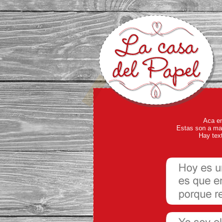
Aca en
Estas son a man
Hay text