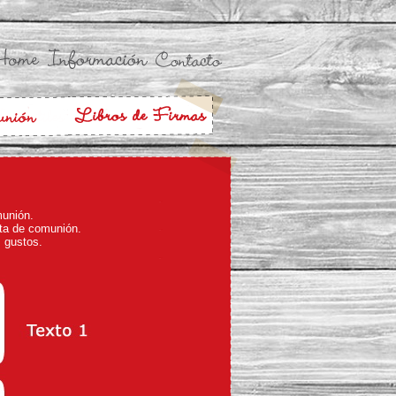
munión.
eta de comunión.
s gustos.