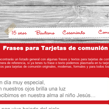
contrarás un listado general con algunas frases y textos para tarjetas de co
era de referencia, si ya tenes tu frase o texto podemos plasmarla en tu tarj
os para tarjetas de comunión originales, modernas, formales y para todos lo