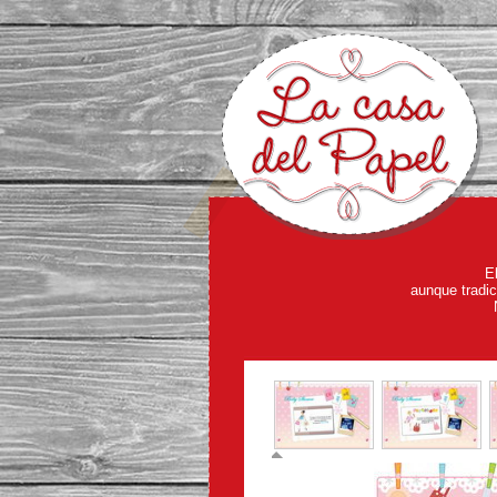
E
aunque tradic