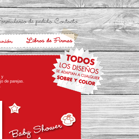
 y
jo de parejas.
.