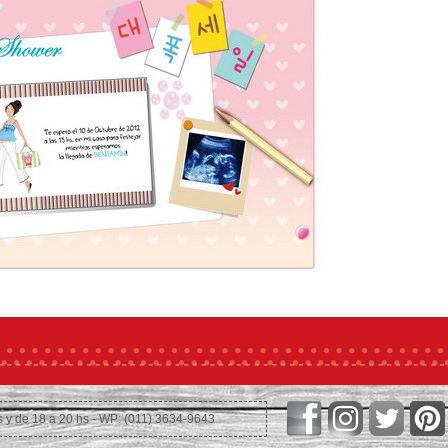
s y de 18 a 20 hs - WP: (011) 3634-9643