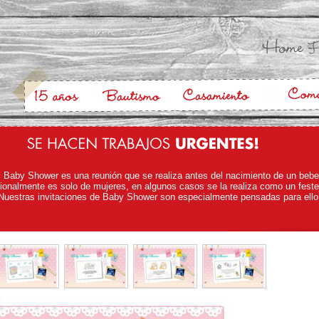
l Baby Shower es una reunión que se realiza antes del nacimiento de un bebe
ionalmente es solo de mujeres, en algunos casos se la realiza como un feste
Nuestras invitaciones de Baby Shower son especialmente pensadas para ello